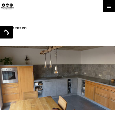
SPRINGE
Pri
ZUM
INHALT
Me
Referenzen