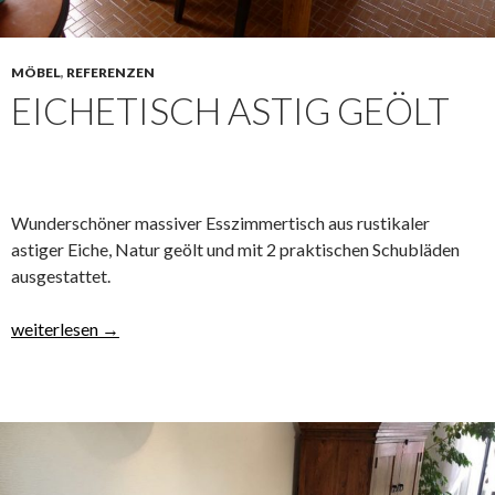
MÖBEL
,
REFERENZEN
EICHETISCH ASTIG GEÖLT
Wunderschöner massiver Esszimmertisch aus rustikaler
astiger Eiche, Natur geölt und mit 2 praktischen Schubläden
ausgestattet.
Eichetisch Astig geölt
weiterlesen
→