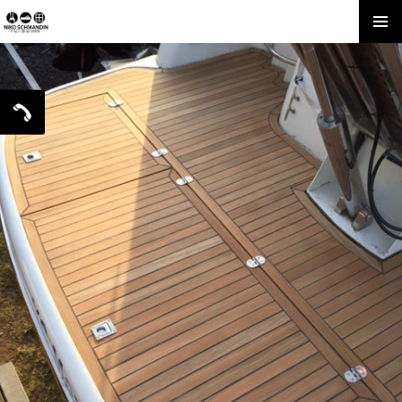
SPRINGE
Pri
ZUM
INHALT
Me