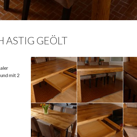
H ASTIG GEÖLT
aler
 und mit 2